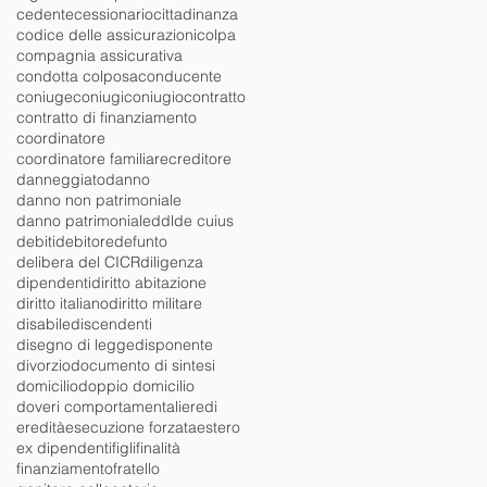
cedente
cessionario
cittadinanza
codice delle assicurazioni
colpa
compagnia assicurativa
condotta colposa
conducente
coniuge
coniugi
coniugio
contratto
contratto di finanziamento
coordinatore
coordinatore familiare
creditore
danneggiato
danno
danno non patrimoniale
danno patrimoniale
ddl
de cuius
debiti
debitore
defunto
delibera del CICR
diligenza
dipendenti
diritto abitazione
diritto italiano
diritto militare
disabile
discendenti
disegno di legge
disponente
divorzio
documento di sintesi
domicilio
doppio domicilio
doveri comportamentali
eredi
eredità
esecuzione forzata
estero
ex dipendenti
figli
finalità
finanziamento
fratello