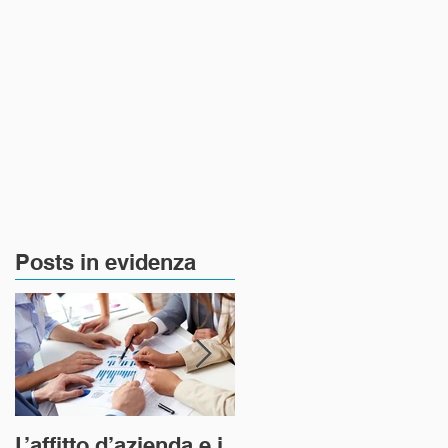
Notizie e Aggiornamenti
Posts in evidenza
o
L’affitto d’azienda e i
L’art 1227 del codice