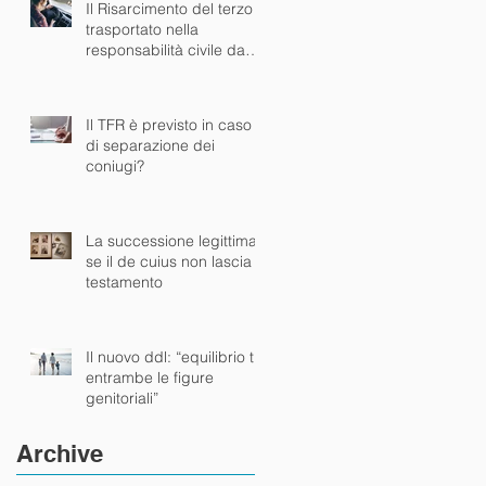
Il Risarcimento del terzo
trasportato nella
responsabilità civile da
sinistro stradale
Il TFR è previsto in caso
di separazione dei
coniugi?
La successione legittima :
se il de cuius non lascia
testamento
Il nuovo ddl: “equilibrio tra
entrambe le figure
genitoriali”
Archive