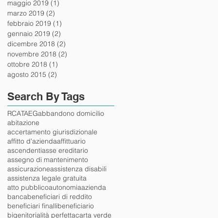
maggio 2019
(1)
1 post
marzo 2019
(2)
2 post
febbraio 2019
(1)
1 post
gennaio 2019
(2)
2 post
dicembre 2018
(2)
2 post
novembre 2018
(2)
2 post
ottobre 2018
(1)
1 post
agosto 2015
(2)
2 post
Search By Tags
RCA
TAEG
abbandono domicilio
abitazione
accertamento giurisdizionale
affitto d'azienda
affittuario
ascendenti
asse ereditario
assegno di mantenimento
assicurazione
assistenza disabili
assistenza legale gratuita
atto pubblico
autonomia
azienda
banca
beneficiari di reddito
beneficiari finalli
beneficiario
bigenitorialità perfetta
carta verde