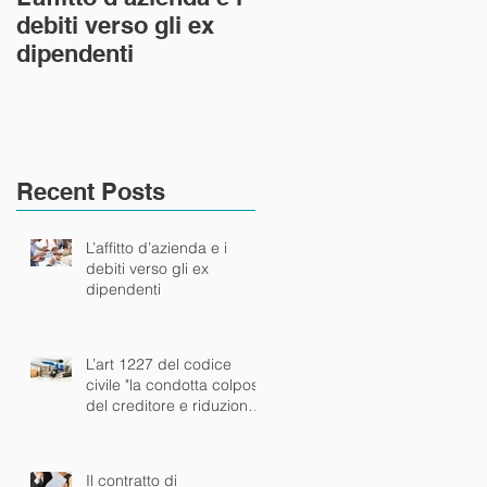
debiti verso gli ex
civile "la condotta
dipendenti
colposa del creditor
e riduzione dell’area
del risar
Recent Posts
L’affitto d’azienda e i
debiti verso gli ex
dipendenti
L’art 1227 del codice
civile "la condotta colposa
del creditore e riduzione
dell’area del risar
Il contratto di