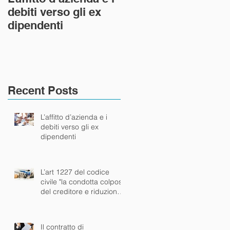
debiti verso gli ex
civile "la condotta
dipendenti
colposa del creditor
e riduzione dell’area
del risar
Recent Posts
L’affitto d’azienda e i
debiti verso gli ex
dipendenti
L’art 1227 del codice
civile "la condotta colposa
del creditore e riduzione
dell’area del risar
Il contratto di