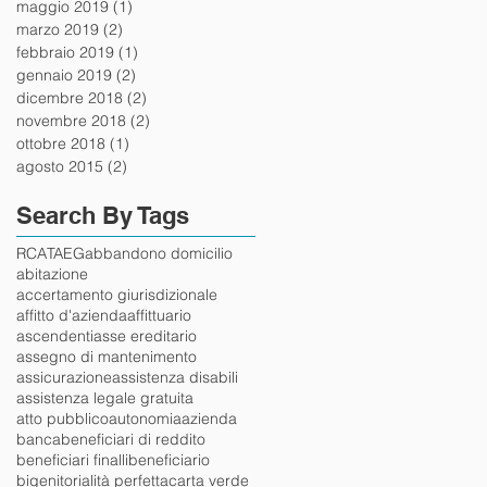
maggio 2019
(1)
1 post
marzo 2019
(2)
2 post
febbraio 2019
(1)
1 post
gennaio 2019
(2)
2 post
dicembre 2018
(2)
2 post
novembre 2018
(2)
2 post
ottobre 2018
(1)
1 post
agosto 2015
(2)
2 post
Search By Tags
RCA
TAEG
abbandono domicilio
abitazione
accertamento giurisdizionale
affitto d'azienda
affittuario
ascendenti
asse ereditario
assegno di mantenimento
assicurazione
assistenza disabili
assistenza legale gratuita
atto pubblico
autonomia
azienda
banca
beneficiari di reddito
beneficiari finalli
beneficiario
bigenitorialità perfetta
carta verde