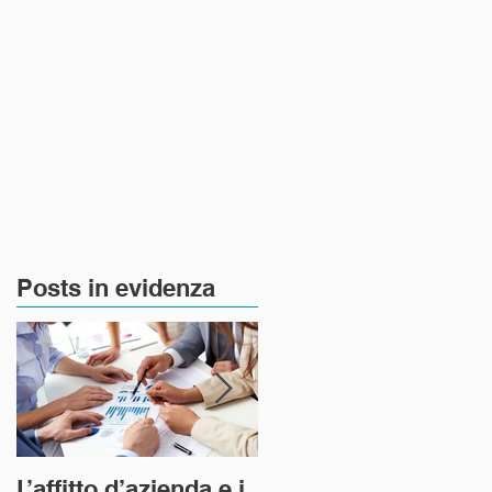
Notizie e Aggiornamenti
Posts in evidenza
o
i
a
L’affitto d’azienda e i
L’art 1227 del codice