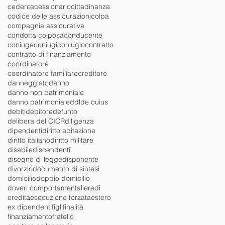
cedente
cessionario
cittadinanza
codice delle assicurazioni
colpa
compagnia assicurativa
condotta colposa
conducente
coniuge
coniugi
coniugio
contratto
contratto di finanziamento
coordinatore
coordinatore familiare
creditore
danneggiato
danno
danno non patrimoniale
danno patrimoniale
ddl
de cuius
debiti
debitore
defunto
delibera del CICR
diligenza
dipendenti
diritto abitazione
diritto italiano
diritto militare
disabile
discendenti
disegno di legge
disponente
divorzio
documento di sintesi
domicilio
doppio domicilio
doveri comportamentali
eredi
eredità
esecuzione forzata
estero
ex dipendenti
figli
finalità
finanziamento
fratello