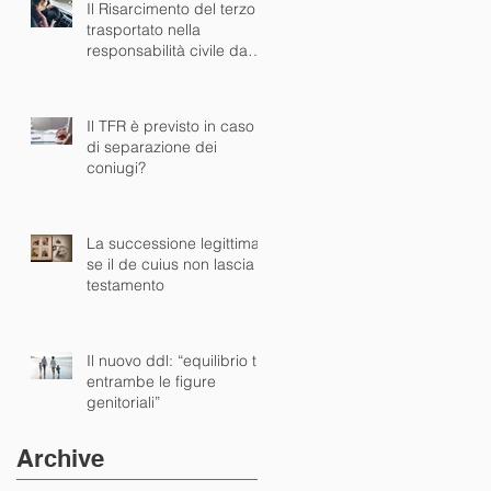
Il Risarcimento del terzo
trasportato nella
responsabilità civile da
sinistro stradale
Il TFR è previsto in caso
di separazione dei
coniugi?
La successione legittima :
se il de cuius non lascia
testamento
Il nuovo ddl: “equilibrio tra
entrambe le figure
genitoriali”
Archive