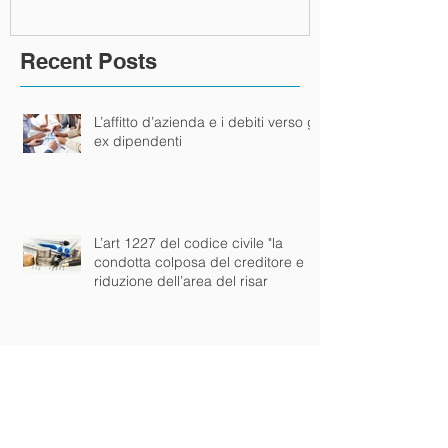
dell’area del 
Recent Posts
L’affitto d’azienda e i debiti verso gli
ex dipendenti
L’art 1227 del codice civile "la
condotta colposa del creditore e
riduzione dell’area del risar
Il contratto di finanziamento per
mancata indicazione dell'lSC è
NULLO