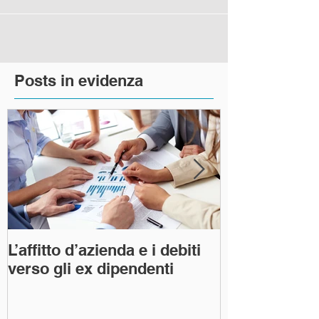
Posts in evidenza
L’affitto d’azienda e i debiti
L’art 1227 del
verso gli ex dipendenti
"la condotta 
creditore e r