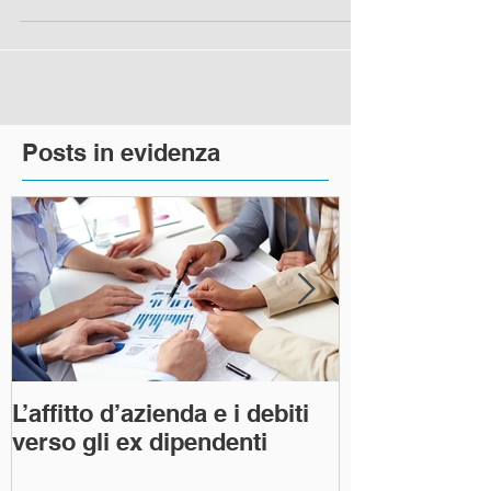
risarcimento è diminuito secondo la...
Posts in evidenza
L’affitto d’azienda e i debiti
L’art 1227 del
verso gli ex dipendenti
"la condotta 