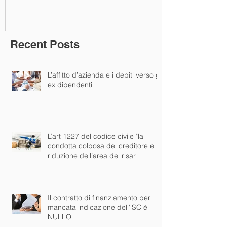
creditore e r
dell’area del 
Recent Posts
L’affitto d’azienda e i debiti verso gli
ex dipendenti
L’art 1227 del codice civile "la
condotta colposa del creditore e
riduzione dell’area del risar
Il contratto di finanziamento per