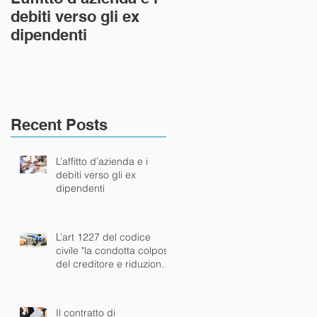
debiti verso gli ex
civile "la condotta
dipendenti
colposa del creditor
e riduzione dell’area
del risar
Recent Posts
L’affitto d’azienda e i
debiti verso gli ex
dipendenti
L’art 1227 del codice
civile "la condotta colposa
del creditore e riduzione
dell’area del risar
Il contratto di