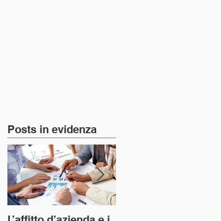
Notizie e Aggiornamenti
Posts in evidenza
,
L’affitto d’azienda e i
L’art 1227 del codice