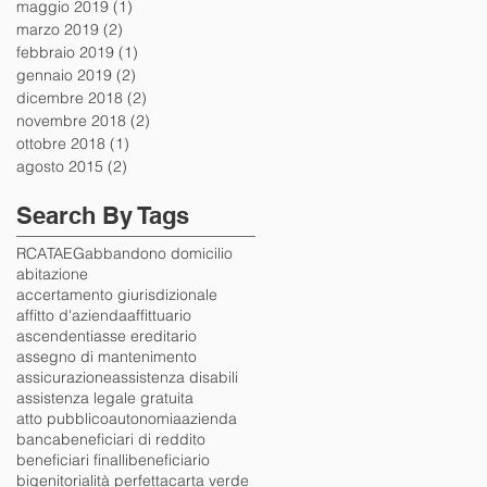
maggio 2019
(1)
1 post
marzo 2019
(2)
2 post
febbraio 2019
(1)
1 post
gennaio 2019
(2)
2 post
dicembre 2018
(2)
2 post
novembre 2018
(2)
2 post
ottobre 2018
(1)
1 post
agosto 2015
(2)
2 post
Search By Tags
RCA
TAEG
abbandono domicilio
abitazione
accertamento giurisdizionale
affitto d'azienda
affittuario
ascendenti
asse ereditario
assegno di mantenimento
assicurazione
assistenza disabili
assistenza legale gratuita
atto pubblico
autonomia
azienda
banca
beneficiari di reddito
beneficiari finalli
beneficiario
bigenitorialità perfetta
carta verde