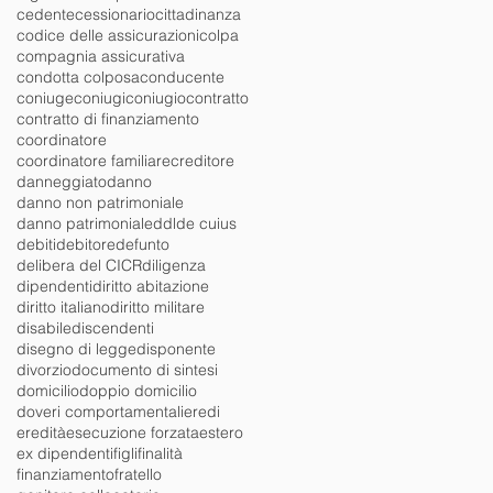
cedente
cessionario
cittadinanza
codice delle assicurazioni
colpa
compagnia assicurativa
condotta colposa
conducente
coniuge
coniugi
coniugio
contratto
contratto di finanziamento
coordinatore
coordinatore familiare
creditore
danneggiato
danno
danno non patrimoniale
danno patrimoniale
ddl
de cuius
debiti
debitore
defunto
delibera del CICR
diligenza
dipendenti
diritto abitazione
diritto italiano
diritto militare
disabile
discendenti
disegno di legge
disponente
divorzio
documento di sintesi
domicilio
doppio domicilio
doveri comportamentali
eredi
eredità
esecuzione forzata
estero
ex dipendenti
figli
finalità
finanziamento
fratello