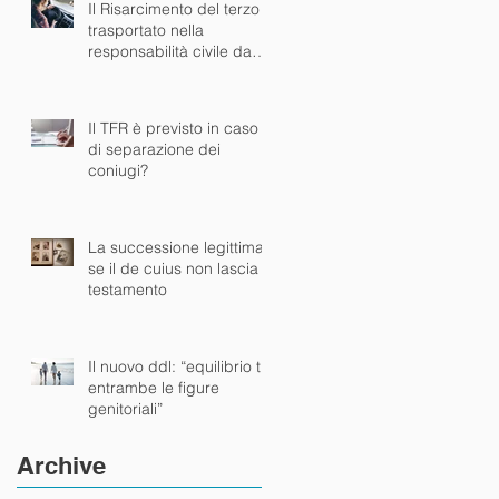
Il Risarcimento del terzo
trasportato nella
responsabilità civile da
sinistro stradale
Il TFR è previsto in caso
di separazione dei
coniugi?
La successione legittima :
se il de cuius non lascia
testamento
Il nuovo ddl: “equilibrio tra
entrambe le figure
genitoriali”
Archive